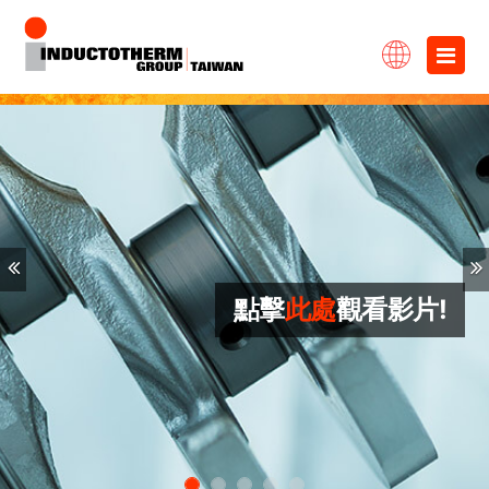
跳
×
至
主
要
內
容
Previous
點擊
此處
觀看影片!
點擊