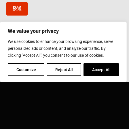
發送
We value your privacy
台灣應達股份有限公司
We use cookies to enhance your browsing experience, serve
彰化縣鹿港鎮彰濱工業區工業西五路10號
personalized ads or content, and analyze our traffic. By
Phone: 886-4-7811630
Fax: 886-4-7811631
clicking "Accept All", you consent to our use of cookies.
Email:
sales@inductothermgroup.com.tw
Customize
Reject All
Accept All
INDUCTOTHERM GROUP
學習更多關於 Inductotherm Group 和我們在世界各地的
40家公司。
點擊這裡拜訪應達集團 ››