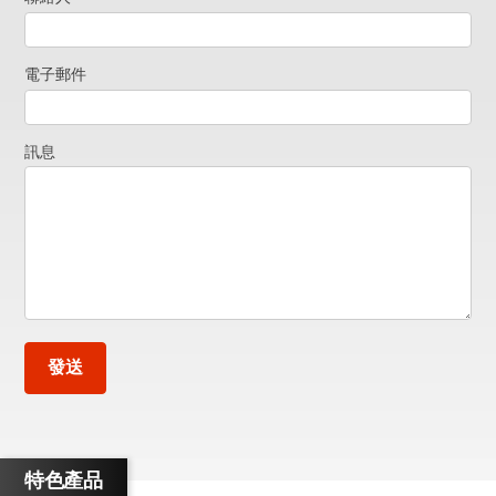
索
取
電子郵件
資
訊息
料
發送
特色產品