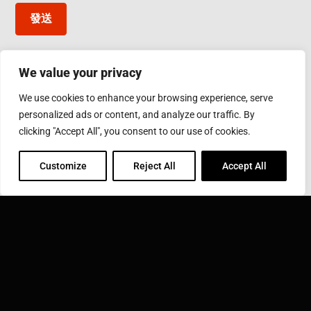
發送
We value your privacy
台灣應達股份有限公司
We use cookies to enhance your browsing experience, serve
彰化縣鹿港鎮彰濱工業區工業西五路10號
personalized ads or content, and analyze our traffic. By
Phone: 886-4-7811630
Fax: 886-4-7811631
clicking "Accept All", you consent to our use of cookies.
Email:
sales@inductothermgroup.com.tw
Customize
Reject All
Accept All
INDUCTOTHERM GROUP
學習更多關於 Inductotherm Group 和我們在世界各地的
40家公司。
點擊這裡拜訪應達集團 ››