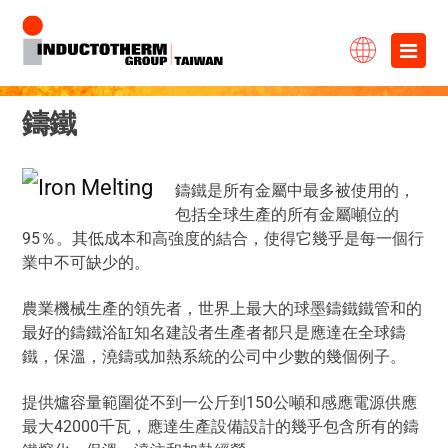
跳
×
至
主
鑄鐵
要
內
鑄鐵是所有金屬中最多被使用的，
容
包括全球生產的所有金屬噸位的
95％。其低成本和高強度的結合，使得它幾乎是每一個行
業中不可缺少的。
農業機械生產的領先者，世界上最大的球墨鑄鐵鐵管和的
最好的鑄鐵浴缸知名建設者生產者都只是應達在全球鑄
鐵，保溫，澆鑄或加熱系統的公司中少數的幾個例子。
提供爐容量範圍從不到一公斤到150公噸和感應電源供應
最大42000千瓦，應達生產設備設計的幾乎包含所有的鑄