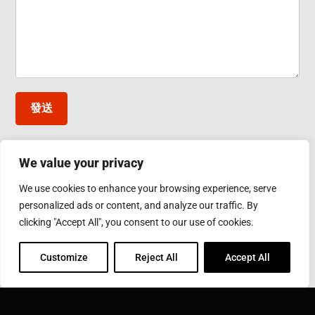
料
發送
We value your privacy
台灣應達股份有限公司
We use cookies to enhance your browsing experience, serve
彰化縣鹿港鎮彰濱工業區工業西五路10號
personalized ads or content, and analyze our traffic. By
Phone: 886-4-7811630
Fax: 886-4-7811631
clicking "Accept All", you consent to our use of cookies.
Email:
sales@inductothermgroup.com.tw
Customize
Reject All
Accept All
INDUCTOTHERM GROUP
學習更多關於 Inductotherm Group 和我們在世界各地的