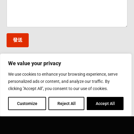
發送
We value your privacy
台灣應達股份有限公司
We use cookies to enhance your browsing experience, serve
彰化縣鹿港鎮彰濱工業區工業西五路10號
personalized ads or content, and analyze our traffic. By
Phone: 886-4-7811630
Fax: 886-4-7811631
clicking "Accept All", you consent to our use of cookies.
Email:
sales@inductothermgroup.com.tw
Customize
Reject All
Accept All
INDUCTOTHERM GROUP
學習更多關於 Inductotherm Group 和我們在世界各地的
40家公司。