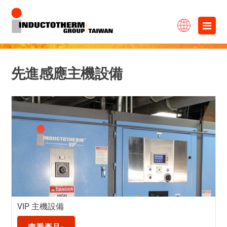
跳
×
至
主
要
先進感應主機設備
內
容
VIP 主機設備