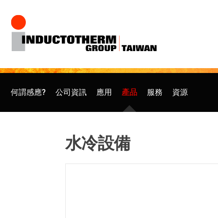
跳
至
主
要
內
何謂感應?
公司資訊
應用
產品
服務
資源
容
水冷設備