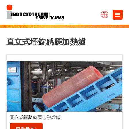
跳
×
至
主
要
直立式坯錠感應加熱爐
內
容
直立式鋼材感應加熱設備