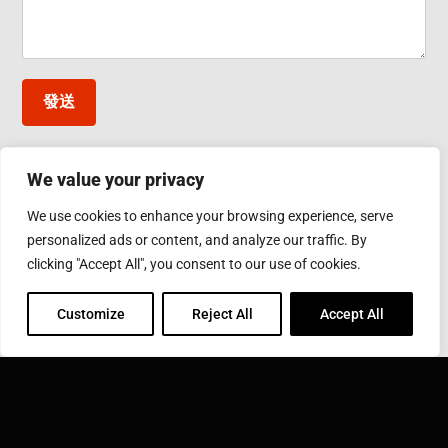
發送
We value your privacy
台灣應達股份有限公司
We use cookies to enhance your browsing experience, serve
彰化縣鹿港鎮彰濱工業區工業西五路10號
personalized ads or content, and analyze our traffic. By
Phone: 886-4-7811630
Fax: 886-4-7811631
clicking "Accept All", you consent to our use of cookies.
Email:
sales@inductothermgroup.com.tw
Customize
Reject All
Accept All
INDUCTOTHERM GROUP
學習更多關於 Inductotherm Group 和我們在世界各地的
40家公司。