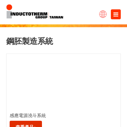
跳
×
至
主
要
鋼胚製造系統
內
容
感應電源澆斗系統