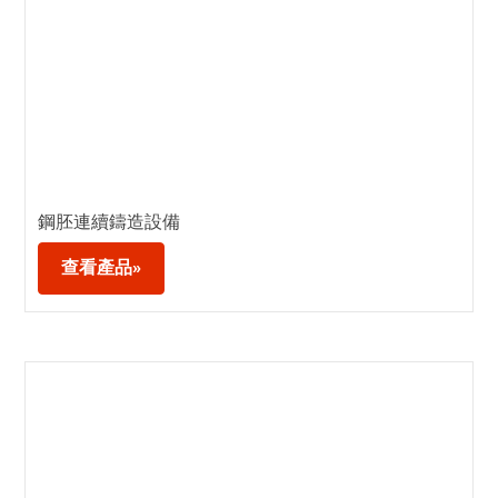
鋼胚連續鑄造設備
查看產品»