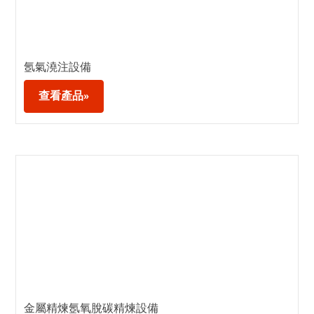
氬氣澆注設備
查看產品»
金屬精煉氬氧脫碳精煉設備