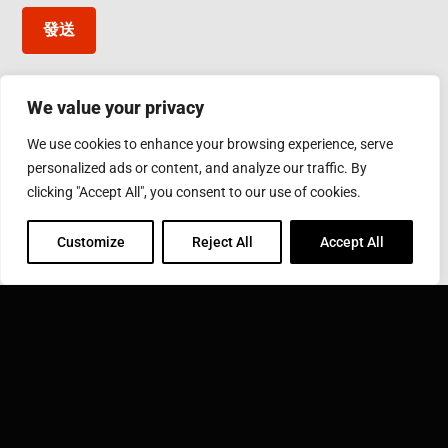
發送
We value your privacy
台灣應達股份有限公司
We use cookies to enhance your browsing experience, serve
彰化縣鹿港鎮彰濱工業區工業西五路10號
personalized ads or content, and analyze our traffic. By
Phone: 886-4-7811630
Fax: 886-4-7811631
clicking "Accept All", you consent to our use of cookies.
Email:
sales@inductothermgroup.com.tw
Customize
Reject All
Accept All
INDUCTOTHERM GROUP
學習更多關於 Inductotherm Group 和我們在世界各地的
40家公司。
點擊這裡拜訪應達集團 ››