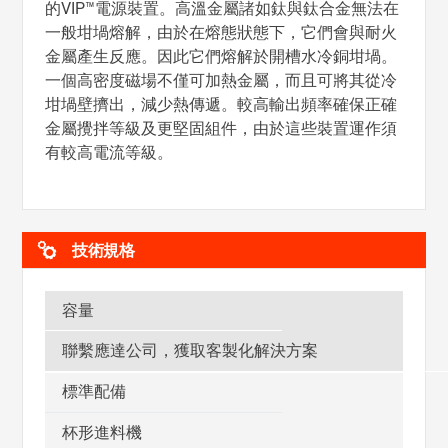
的VIP™電源裝置。高溫金屬諸如鈦與鈦合金無法在
一般坩堝熔解，由於在熔態狀態下，它們會與耐火
金屬產生反應。因此它們熔解於開槽水冷銅坩堝。
一個高密度磁場不僅可加熱金屬，而且可將其從冷
坩堝壁擠出，減少熱傳遞。較高輸出頻率確保正確
金屬攪拌等級及更堅固組件，由於這些裝置運作須
有較高電流等級。
技術規格
容量
聯繫應達公司，獲取客製化解決方案
標準配備
杯形進料機