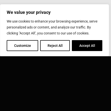
We value your privacy
台灣應達股份有限公司
We use cookies to enhance your browsing experience, serve
彰化縣鹿港鎮彰濱工業區工業西五路10號
personalized ads or content, and analyze our traffic. By
Phone: 886-4-7811630
Fax: 886-4-7811631
clicking "Accept All", you consent to our use of cookies.
Email:
sales@inductothermgroup.com.tw
Customize
Reject All
Accept All
INDUCTOTHERM GROUP
學習更多關於 Inductotherm Group 和我們在世界各地的
40家公司。
點擊這裡拜訪應達集團 ››
台灣應達股份有限公司 是其一部分：