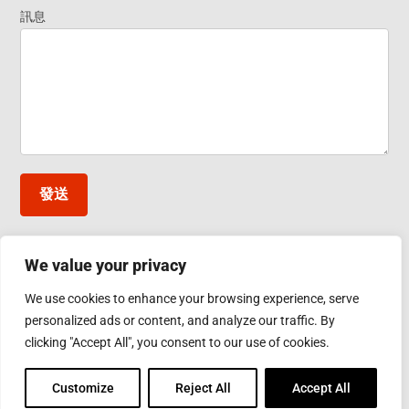
資
訊息
料
發送
We value your privacy
台灣應達股份有限公司
We use cookies to enhance your browsing experience, serve
彰化縣鹿港鎮彰濱工業區工業西五路10號
personalized ads or content, and analyze our traffic. By
Phone: 886-4-7811630
Fax: 886-4-7811631
clicking "Accept All", you consent to our use of cookies.
Email:
sales@inductothermgroup.com.tw
Customize
Reject All
Accept All